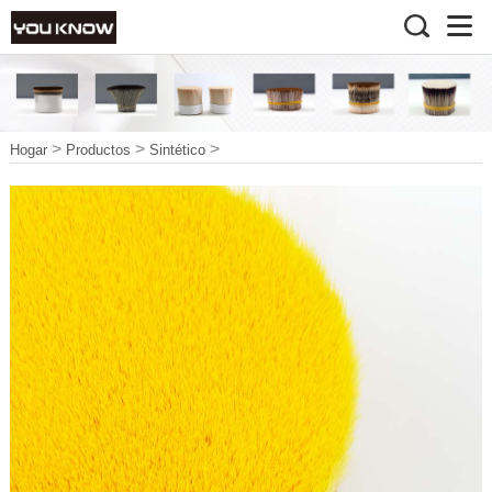
>
>
>
Hogar
Productos
Sintético
>
Filamento de
Mango de pincel
nylon amarillo