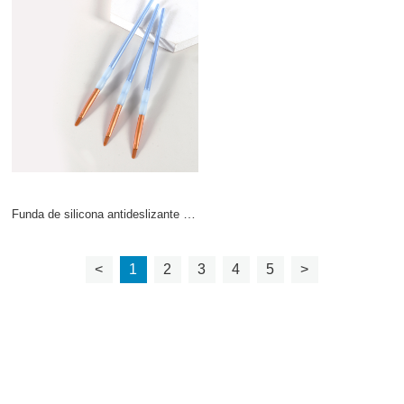
Funda de silicona antideslizante serie 1
<
1
2
3
4
5
>