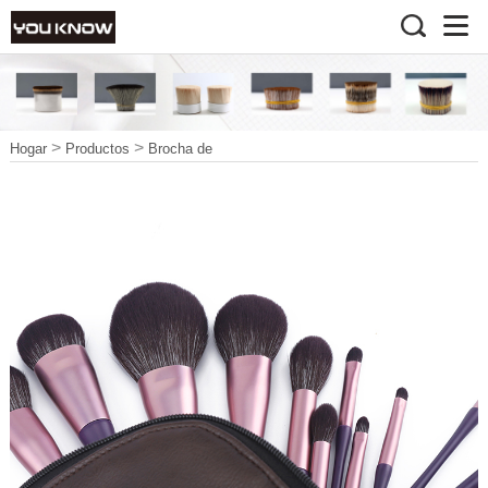
>
>
Hogar
Productos
Brocha de
>
>
maquillaje
cepillo de belleza
Pincel de maquillaje vegano2