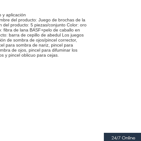
o y aplicación
mbre del producto: Juego de brochas de la
ón del producto: 5 piezas/conjunto Color: oro
o: fibra de lana BASF+pelo de caballo en
to: barra de cepillo de abedul Los juegos
sión de sombra de ojos/pincel corrector,
el para sombra de nariz, pincel para
ombra de ojos, pincel para difuminar los
os y pincel oblicuo para cejas.