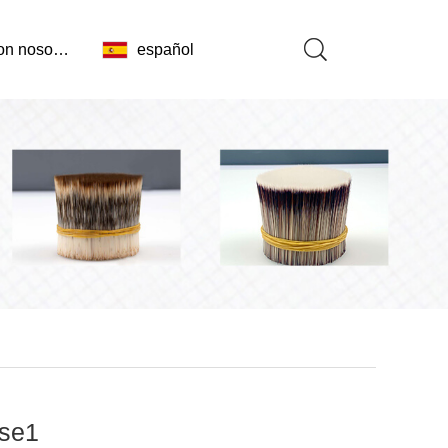
Contacta con nosotros
español
ase1