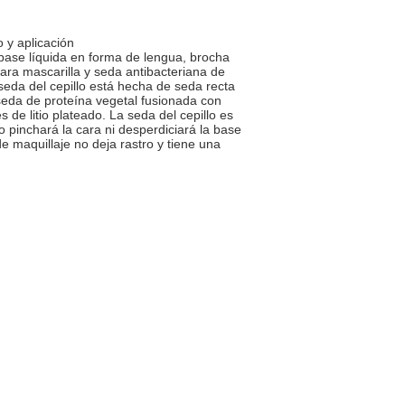
o y aplicación
se líquida en forma de lengua, brocha
ara mascarilla y seda antibacteriana de
 seda del cepillo está hecha de seda recta
seda de proteína vegetal fusionada con
 de litio plateado. La seda del cepillo es
no pinchará la cara ni desperdiciará la base
de maquillaje no deja rastro y tiene una